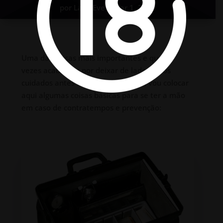
por
Lady Eve
mar 1, 2018
Uma das coisas mais importantes e que ás
vezes acabamos por deixar de lado são os
cuidados antes e depois da prática, vou colocar
aqui algumas coisas básicas para se ter a mão
em caso de contratempos e prevenção: