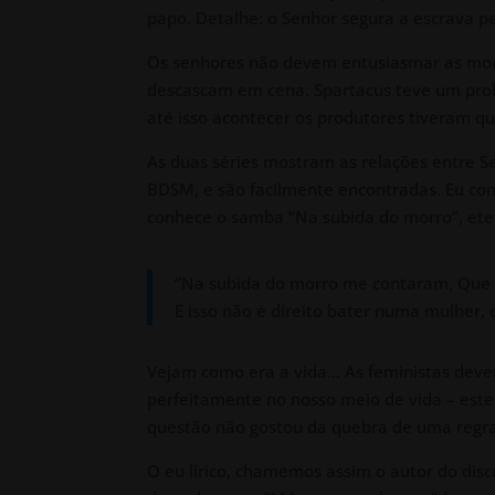
papo. Detalhe: o Senhor segura a escrava pel
Os senhores não devem entusiasmar as moças
descascam em cena. Spartacus teve um probl
até isso acontecer os produtores tiveram q
As duas séries mostram as relações entre Se
BDSM, e são facilmente encontradas. Eu c
conhece o samba “Na subida do morro”, eter
“Na subida do morro me contaram, Que
E isso não é direito bater numa mulher,
Vejam como era a vida… As feministas devem
perfeitamente no nosso meio de vida – este
questão não gostou da quebra de uma regra
O eu lírico, chamemos assim o autor do disc