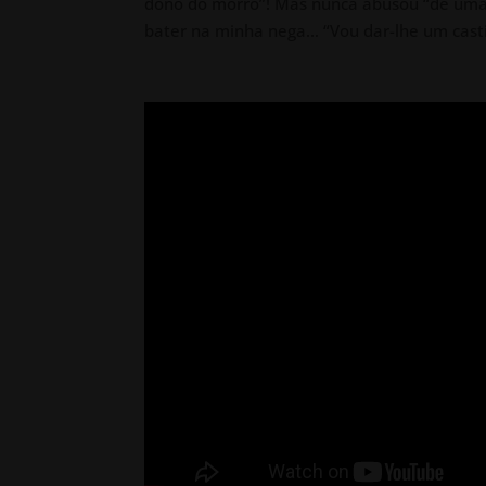
dono do morro”! Mas nunca abusou “de uma m
bater na minha nega… “Vou dar-lhe um casti