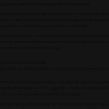
a grossa coleira no belo pescoço da deliciosa serva.
, mas os gladiadores são musculosos. Já a mulheres são delic
ema: o ator principal morreu (não me perguntem de que, pois n
ue queimar os neurônios para contornar a situação.
nhores e escravos, e termos, práticas e posturas utilizados ai
omprei os meus exemplares nas Americanas. Saindo do mundo 
nizado na voz de Moreira da Silva?
 você bateu na minha nega
 que não é sua (breque) Deixou a nega quase nua, no meio da 
 ter horror total a esta música, mas além de registrar um pou
 samba foi lançado em 1952, segundo o Dicionário Cravo Albin
 de ouro: não se mexe com mulher dos outros.
urso na música, afirma que já foi “um malandro malvado”, que d