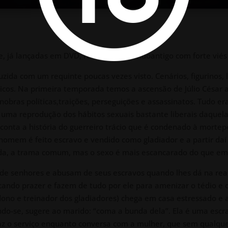
 já lançadas em DVD, retratam o mundoantigo com forte viés s
zida com um requinte poucas vezes visto. Cenários, figurinos, 
os. Na primeira temporada temos a ascensão de Júlio César 
nobras políticas,traições, perseguições e assassinatos. Tudo er
 uma reprodução dos hábitos sexuais bastante liberais daquel
conta a história do guerreiro trácio que é condenado à mortep
homem é feito escravo e vendido como gladiador e a partir d
ecida, a trama comum, mas o sexo é mais escancarado do que e
e senhores e abusam de seus escravos quando lhes dá na real
ando prazer e fazem de tudo por ele para amenizar o tédio e
dono e treinador dos gladiadores) chega em casa estressado e 
ndo-se, sugere ao marido: “coma a bunda dela”. Ela é uma escra
az o serviço enquanto conversa com a mulher, que sem qualqu