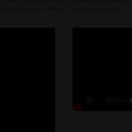
ulher que fosse de um amigo”. Respeito e ética BDSMer na veia
go/ Meto-lhe o aço no abdômen / e tiro fora o seu umbigo.”