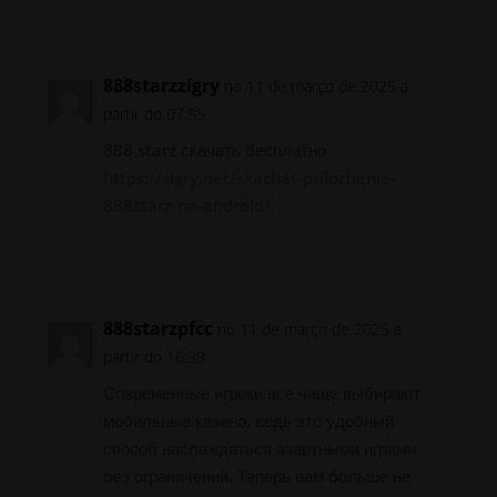
Responder
888starzzigry
no 11 de março de 2025 a
partir do 07:55
888 starz скачать бесплатно
https://zigry.net/skachat-prilozhenie-
888starz-na-android/
Responder
888starzpfcc
no 11 de março de 2025 a
partir do 16:39
Современные игроки все чаще выбирают
мобильные казино, ведь это удобный
способ наслаждаться азартными играми
без ограничений. Теперь вам больше не