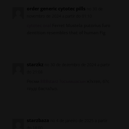
order generic cytotec pills
no 30 de
novembro de 2024 a partir do 01:10
cytotec oral
Ferret Mustela putorius furo
dentition resembles that of human Fig
Responder
starzkz
no 30 de dezembro de 2024 a partir
do 21:08
Ресми
888starz ?осымшасын
ж?ктеп, б?с
тігуді баста?ыз.
Responder
starzbaza
no 4 de janeiro de 2025 a partir
do 18:00