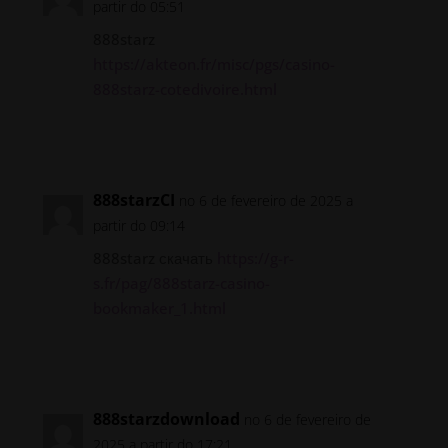
partir do 05:51
888starz
https://akteon.fr/misc/pgs/casino-
888starz-cotedivoire.html
Responder
888starzCI
no 6 de fevereiro de 2025 a
partir do 09:14
888starz скачать
https://g-r-
s.fr/pag/888starz-casino-
bookmaker_1.html
Responder
888starzdownload
no 6 de fevereiro de
2025 a partir do 17:21