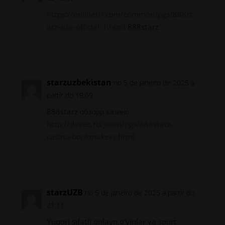
https://onlinetri.com/common/pgs/888st
arz-site-officiel_1.html
888starz
Responder
starzuzbekistan
no 5 de janeiro de 2025 a
partir do 19:09
888starz обзорр казино
http://devec.ru/Joom/pgs/888starz-
casino-bookmakers.html
Responder
starzUZB
no 5 de janeiro de 2025 a partir do
21:11
Yuqori sifatli onlayn o’yinlar va sport