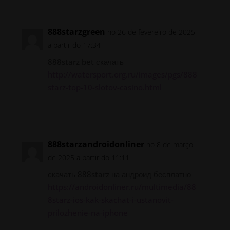
888starzgreen
no 26 de fevereiro de 2025
a partir do 17:34
888starz bet скачать
http://watersport.org.ru/images/pgs/888
starz-top-10-slotov-casino.html
Responder
888starzandroidonliner
no 8 de março
de 2025 a partir do 11:11
скачать 888starz на андроид бесплатно
https://androidonliner.ru/multimedia/88
8starz-ios-kak-skachat-i-ustanovit-
prilozhenie-na-iphone