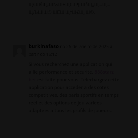
Щ€Ш§Щ„Ш№Ш±Щ€Ш¶ Ш§Щ„Щ…Щ…
ЩЉШІШ© ШЁШіЩ‡Щ€Щ„Ш©.
Responder
burkinafaso
no 26 de janeiro de 2025 a
partir do 16:12
Si vous recherchez une application qui
allie performance et securite,
888starz
bet
est faite pour vous. Telechargez cette
application pour acceder a des cotes
competitives, des paris sportifs en temps
reel et des options de jeu variees
adaptees a tous les profils de joueurs.
Responder