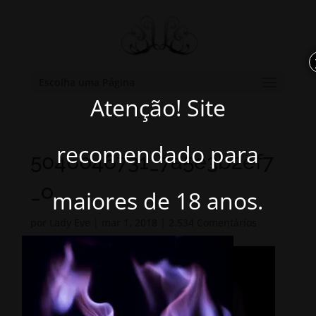
Escolha uma Página
Atenção! Site
recomendado para
5046046731_7a5e3b2ef7
_o
maiores de 18 anos.
por
Lady Eve
|
mar 1, 2018
|
2.534 Comentários