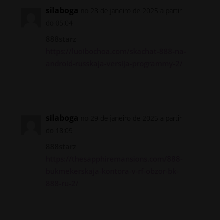
silaboga
no 28 de janeiro de 2025 a partir
do 05:04
888starz
https://luoibochoa.com/skachat-888-na-
android-russkaja-versija-programmy-2/
Responder
silaboga
no 29 de janeiro de 2025 a partir
do 18:09
888starz
https://thesapphiremansions.com/888-
bukmekerskaja-kontora-v-rf-obzor-bk-
888-ru-2/
Responder