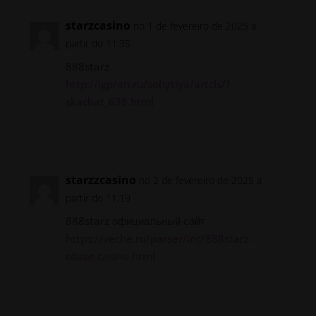
starzcasino
no 1 de fevereiro de 2025 a
partir do 11:35
888starz
http://igpran.ru/sobytiya/artcls/?
skachat_638.html
Responder
starzzcasino
no 2 de fevereiro de 2025 a
partir do 11:19
888starz официальный сайт
https://veche.ru/parser/inc/888starz-
obzor-casino.html
Responder