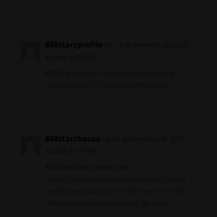
Responder
888starzprofile
no 17 de fevereiro de 2025
a partir do 22:36
888starz
https://u-turn.kz/forums.php?
m=posts&q=25786&n=last#bottom
Responder
888starzbazaa
no 20 de fevereiro de 2025
a partir do 19:48
888starz bet скачать ios
https://kgsxa.ru/components/com_newsf
eeds/views/category/tmpl/news/3/1/304
_888starz_kazino_podborka_igr.html