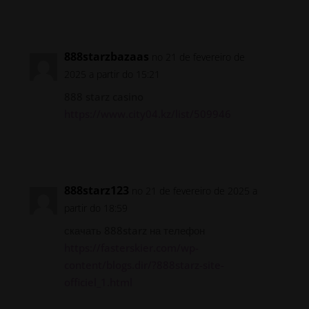
Responder
888starzbazaas
no 21 de fevereiro de
2025 a partir do 15:21
888 starz casino
https://www.city04.kz/list/509946
Responder
888starz123
no 21 de fevereiro de 2025 a
partir do 18:59
скачать 888starz на телефон
https://fasterskier.com/wp-
content/blogs.dir/?888starz-site-
officiel_1.html