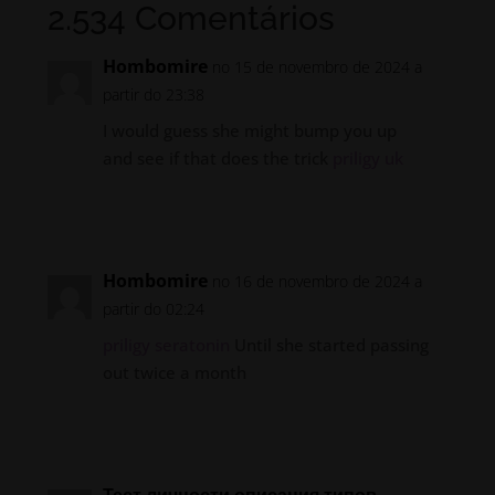
2.534 Comentários
Hombomire
no 15 de novembro de 2024 a
partir do 23:38
I would guess she might bump you up
and see if that does the trick
priligy uk
Responder
Hombomire
no 16 de novembro de 2024 a
partir do 02:24
priligy seratonin
Until she started passing
out twice a month
Responder
Тест личности описания типов