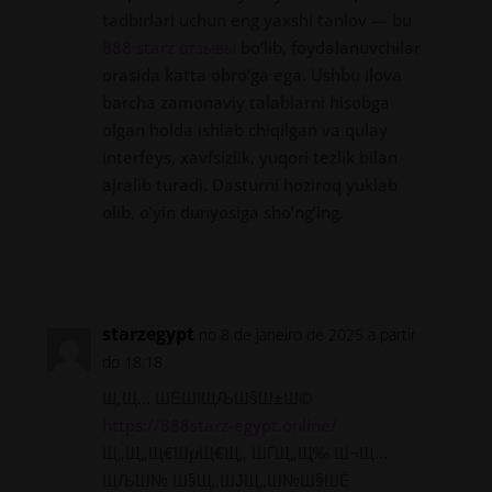
tadbirlari uchun eng yaxshi tanlov — bu
888 starz отзывы
bo’lib, foydalanuvchilar
orasida katta obro’ga ega. Ushbu ilova
barcha zamonaviy talablarni hisobga
olgan holda ishlab chiqilgan va qulay
interfeys, xavfsizlik, yuqori tezlik bilan
ajralib turadi. Dasturni hoziroq yuklab
olib, o’yin dunyosiga sho’ng’ing.
Responder
starzegypt
no 8 de janeiro de 2025 a partir
do 18:18
Щ‚Щ… ШЁШІЩЉШ§Ш±Ш©
https://888starz-egypt.online/
Щ„Щ„Щ€ШµЩ€Щ„ ШҐЩ„Щ‰ Ш¬Щ…
ЩЉШ№ Ш§Щ„ШЈЩ„Ш№Ш§ШЁ