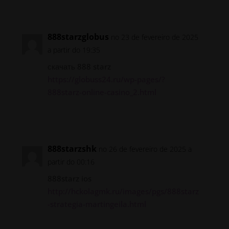
Responder
888starzglobus
no 23 de fevereiro de 2025
a partir do 19:35
скачать 888 starz
https://globuss24.ru/wp-pages/?
888starz-online-casino_2.html
Responder
888starzshk
no 26 de fevereiro de 2025 a
partir do 00:16
888starz ios
http://hckolagmk.ru/images/pgs/888starz
-strategia-martingeila.html
Responder