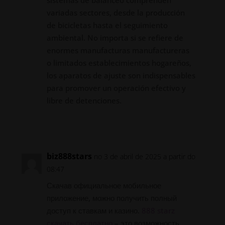
variadas sectores, desde la producción
de bicicletas hasta el seguimiento
ambiental. No importa si se refiere de
enormes manufacturas manufactureras
o limitados establecimientos hogareños,
los aparatos de ajuste son indispensables
para promover un operación efectivo y
libre de detenciones.
Responder
biz888stars
no 3 de abril de 2025 a partir do
08:47
Скачав официальное мобильное
приложение, можно получить полный
доступ к ставкам и казино.
888 starz
скачать бесплатно
– это возможность