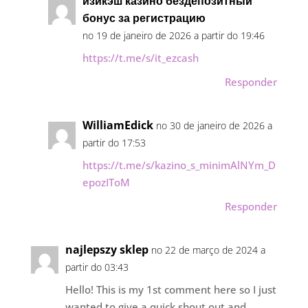
изикэш казино бездепозитный
бонус за регистрацию
no 19 de janeiro de 2026 a partir do 19:46
https://t.me/s/it_ezcash
Responder
WilliamEdick
no 30 de janeiro de 2026 a
partir do 17:53
https://t.me/s/kazino_s_minimAlNYm_D
epozIToM
Responder
najlepszy sklep
no 22 de março de 2024 a
partir do 03:43
Hello! This is my 1st comment here so I just
wanted to give a quick shout out and