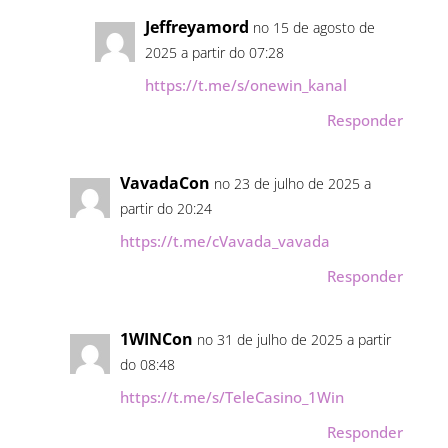
Jeffreyamord
no 15 de agosto de
2025 a partir do 07:28
https://t.me/s/onewin_kanal
Responder
VavadaCon
no 23 de julho de 2025 a
partir do 20:24
https://t.me/cVavada_vavada
Responder
1WINCon
no 31 de julho de 2025 a partir
do 08:48
https://t.me/s/TeleCasino_1Win
Responder