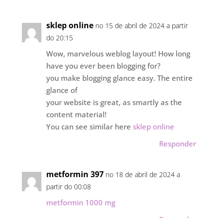
sklep online
no 15 de abril de 2024 a partir
do 20:15
Wow, marvelous weblog layout! How long
have you ever been blogging for?
you make blogging glance easy. The entire
glance of
your website is great, as smartly as the
content material!
You can see similar here
sklep online
Responder
metformin 397
no 18 de abril de 2024 a
partir do 00:08
metformin 1000 mg