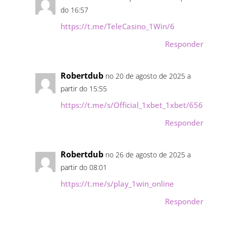
do 16:57
https://t.me/TeleCasino_1Win/6
Responder
Robertdub
no 20 de agosto de 2025 a
partir do 15:55
https://t.me/s/Official_1xbet_1xbet/656
Responder
Robertdub
no 26 de agosto de 2025 a
partir do 08:01
https://t.me/s/play_1win_online
Responder