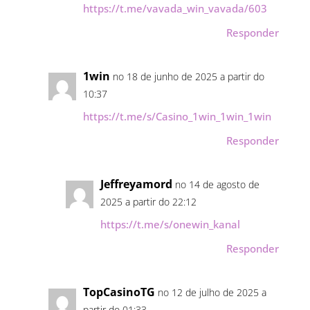
https://t.me/vavada_win_vavada/603
Responder
1win
no 18 de junho de 2025 a partir do
10:37
https://t.me/s/Casino_1win_1win_1win
Responder
Jeffreyamord
no 14 de agosto de
2025 a partir do 22:12
https://t.me/s/onewin_kanal
Responder
TopCasinoTG
no 12 de julho de 2025 a
partir do 01:33