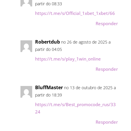
partir do 08:33
https://t.me/s/Official_1xbet_1xbet/66
Responder
Robertdub
no 26 de agosto de 2025 a
partir do 04:05
https://t.me/s/play_1win_online
Responder
BluffMaster
no 13 de outubro de 2025 a
partir do 18:39
https://t.me/s/Best_promocode_rus/33
24
Responder