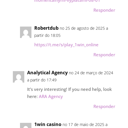
momentalnymi-vyplatami-08-01
Responder
Robertdub
no 25 de agosto de 2025 a
partir do 18:05
https://t.me/s/play_1win_online
Responder
Analytical Agency
no 24 de março de 2024
a partir do 17:49
It’s very interesting! If you need help, look
here:
ARA Agency
Responder
1win casino
no 17 de maio de 2025 a