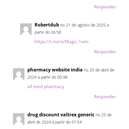
Responder
Robertdub
no 21 de agosto de 2025 a
partir do 06:58
https://t.me/s/Magic_1win
Responder
pharmacy website india
no 20 de abril de
2024 a partir do 00:38
all med pharmacy
Responder
drug discount valtrex generic
no 25 de
abril de 2024 a partir do 01:54