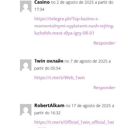
Casino
no 2 de agosto de 2025 a partir do
17:34
https://telegra.ph/Top-kazino-s-
momentalnymi-vyplatami-nash-rejting-
luchshih-mest-dlya-igry-08-01
Responder
1win онлайн
no 7 de agosto de 2025 a
partir do 05:54
https://t.me/s/Web_1win
Responder
RobertAlkam
no 17 de agosto de 2025 a
partir do 16:32
https://t.me/s/Official_1win_official_1wi