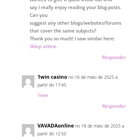
say I really enjoy reading your blog posts.
Can you
suggest any other blogs/websites/forums
that cover the same subjects?
Thank you so much! I saw similar here:
Sklep online
Responder
1win casino
no 16 de maio de 2025 a
partir do 17:45
1вин
Responder
VAVADAonline
no 18 de maio de 2025 a
partir do 12:50