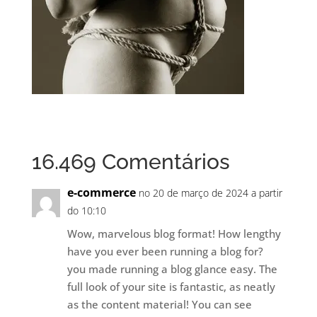
16.469 Comentários
e-commerce
no 20 de março de 2024 a partir
do 10:10
Wow, marvelous blog format! How lengthy
have you ever been running a blog for?
you made running a blog glance easy. The
full look of your site is fantastic, as neatly
as the content material! You can see