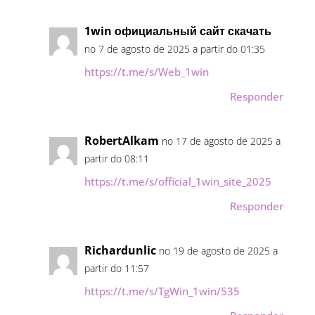
1win официальный сайт скачать
no 7 de agosto de 2025 a partir do 01:35
https://t.me/s/Web_1win
Responder
RobertAlkam
no 17 de agosto de 2025 a
partir do 08:11
https://t.me/s/official_1win_site_2025
Responder
Richardunlic
no 19 de agosto de 2025 a
partir do 11:57
https://t.me/s/TgWin_1win/535