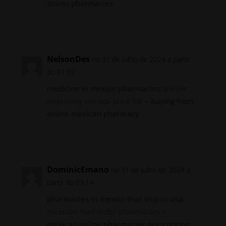
stores pharmacies
Responder
NelsonDes
no 31 de julho de 2024 a partir
do 01:09
medicine in mexico pharmacies:
purple
pharmacy mexico price list
– buying from
online mexican pharmacy
Responder
DominicEmano
no 31 de julho de 2024 a
partir do 03:14
pharmacies in mexico that ship to usa:
mexican mail order pharmacies
–
mexican online pharmacies prescription