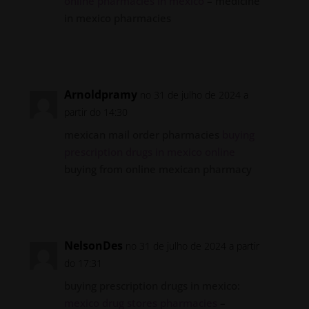
online pharmacies in mexico
– medicine
in mexico pharmacies
Responder
Arnoldpramy
no 31 de julho de 2024 a
partir do 14:30
mexican mail order pharmacies
buying
prescription drugs in mexico online
buying from online mexican pharmacy
Responder
NelsonDes
no 31 de julho de 2024 a partir
do 17:31
buying prescription drugs in mexico:
mexico drug stores pharmacies
–