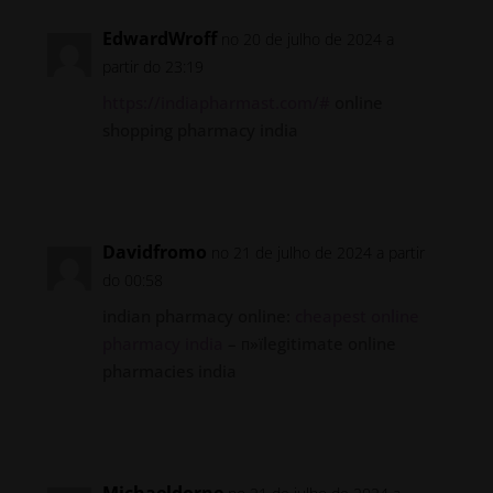
EdwardWroff
no 20 de julho de 2024 a
partir do 23:19
https://indiapharmast.com/#
online
shopping pharmacy india
Responder
Davidfromo
no 21 de julho de 2024 a partir
do 00:58
indian pharmacy online:
cheapest online
pharmacy india
– п»їlegitimate online
pharmacies india
Responder
Michaeldorne