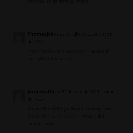
doxycycline pharmacy online
Responder
ThomasJet
no 22 de julho de 2024 a partir
do 12:52
http://paxloviddelivery.pro/#
paxlovid
cost without insurance
Responder
JamesSutty
no 22 de julho de 2024 a partir
do 16:29
amoxicillin 500mg without prescription:
amoxicillin pills 500 mg
– amoxicillin
canada price