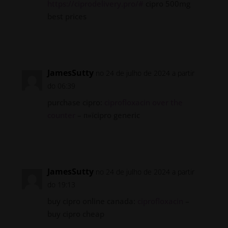
https://ciprodelivery.pro/#
cipro 500mg
best prices
Responder
JamesSutty
no 24 de julho de 2024 a partir
do 06:39
purchase cipro:
ciprofloxacin over the
counter
– п»їcipro generic
Responder
JamesSutty
no 24 de julho de 2024 a partir
do 19:13
buy cipro online canada:
ciprofloxacin
–
buy cipro cheap