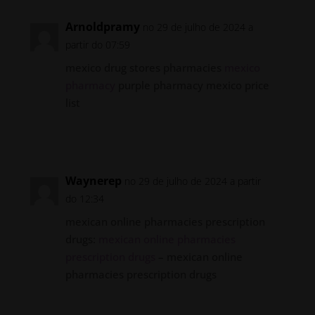
Arnoldpramy
no 29 de julho de 2024 a
partir do 07:59
mexico drug stores pharmacies
mexico
pharmacy
purple pharmacy mexico price
list
Responder
Waynerep
no 29 de julho de 2024 a partir
do 12:34
mexican online pharmacies prescription
drugs:
mexican online pharmacies
prescription drugs
– mexican online
pharmacies prescription drugs
Responder