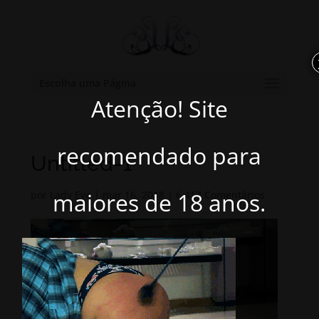
Escolha uma Página
Atenção! Site
recomendado para
Untitled-1
maiores de 18 anos.
por
Lady Eve
|
mar 16, 2018
|
6.417 Comentários