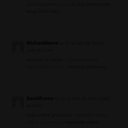
online pharmacy in india
buy prescription
drugs from india
Responder
Michaeldorne
no 20 de julho de 2024 a
partir do 07:46
mexican rx online:
п»їbest mexican
online pharmacies
– mexican pharmacy
Responder
Davidfromo
no 20 de julho de 2024 a partir
do 09:01
india online pharmacy:
reputable indian
online pharmacy
– reputable indian