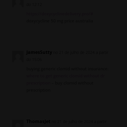
do 12:12
https://doxycyclinedelivery.pro/#
doxycycline 50 mg price australia
Responder
JamesSutty
no 21 de julho de 2024 a partir
do 15:06
buying generic clomid without insurance:
where to get generic clomid without dr
prescription
– buy clomid without
prescription
Responder
ThomasJet
no 21 de julho de 2024 a partir