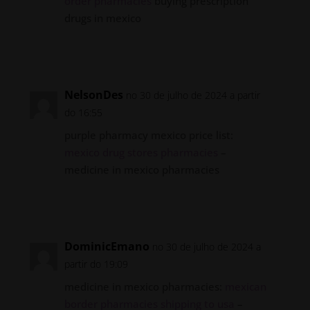
order pharmacies
buying prescription
drugs in mexico
Responder
NelsonDes
no 30 de julho de 2024 a partir
do 16:55
purple pharmacy mexico price list:
mexico drug stores pharmacies
–
medicine in mexico pharmacies
Responder
DominicEmano
no 30 de julho de 2024 a
partir do 19:09
medicine in mexico pharmacies:
mexican
border pharmacies shipping to usa
–