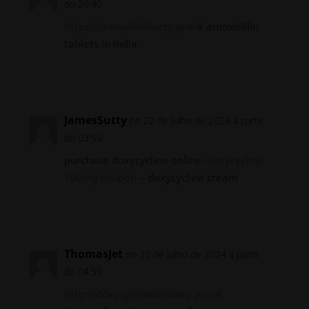
do 20:40
https://amoxildelivery.pro/#
amoxicillin
tablets in india
Responder
JamesSutty
no 22 de julho de 2024 a partir
do 03:55
purchase doxycycline online:
doxycycline
100mg coupon
– doxycycline cream
Responder
ThomasJet
no 22 de julho de 2024 a partir
do 04:59
http://doxycyclinedelivery.pro/#