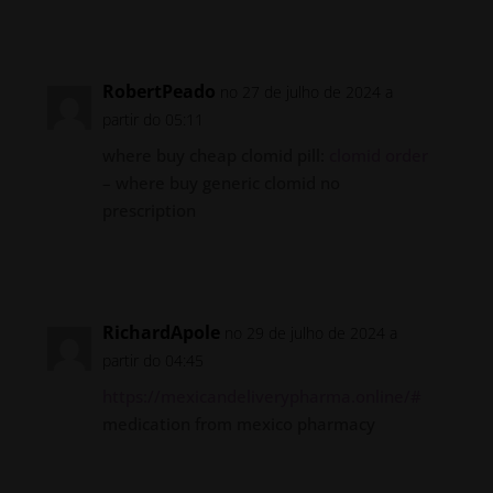
Responder
RobertPeado
no 27 de julho de 2024 a
partir do 05:11
where buy cheap clomid pill:
clomid order
– where buy generic clomid no
prescription
Responder
RichardApole
no 29 de julho de 2024 a
partir do 04:45
https://mexicandeliverypharma.online/#
medication from mexico pharmacy
Responder