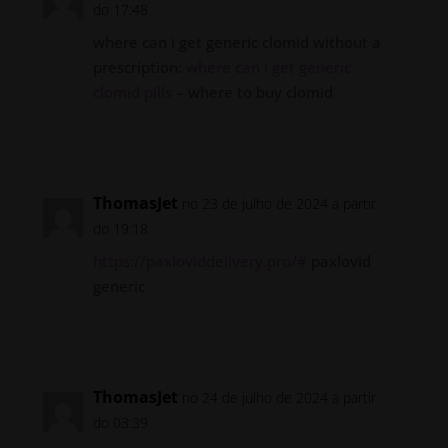
do 17:48
where can i get generic clomid without a
prescription:
where can i get generic
clomid pills
– where to buy clomid
Responder
ThomasJet
no 23 de julho de 2024 a partir
do 19:18
https://paxloviddelivery.pro/#
paxlovid
generic
Responder
ThomasJet
no 24 de julho de 2024 a partir
do 03:39